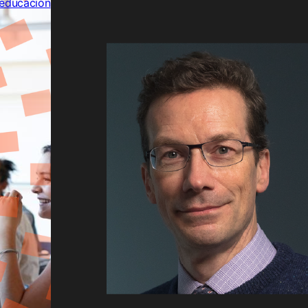
n:
orma
cación