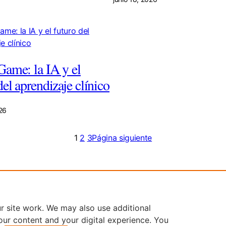
Game: la IA y el
del aprendizaje clínico
026
1
2
3
Página siguiente
r site work. We may also use additional
and contributors. All rights are reserved, including those for text and data
our content and your digital experience. You