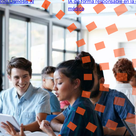
do el aprendizaje
Juan José Beunza Nui
en evidencia con
integrando la IA de f
s AI
responsable en la edu
médica
26
julio 17, 2026