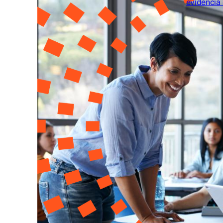
Apoyan
basado 
Osmosi
julio 29, 20