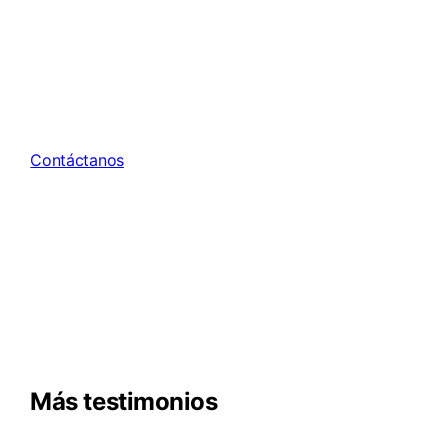
Descubre cómo Elsevier puede
apoyarte a ti y a tus
estudiantes desde hoy mismo.
Contáctanos
Más testimonios